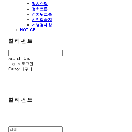
정치수업
정치토론
정치워크숍
시민학습지
개별결제창
NOTICE
칠리펀트
Search
검색
Log In
로그인
Cart
장바구니
칠리펀트