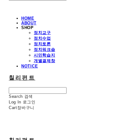
HOME
ABOUT
SHOP
정치교구
정치수업
정치토론
정치워크숍
시민학습지
개별결제창
NOTICE
칠리펀트
Search
검색
Log In
로그인
Cart
장바구니