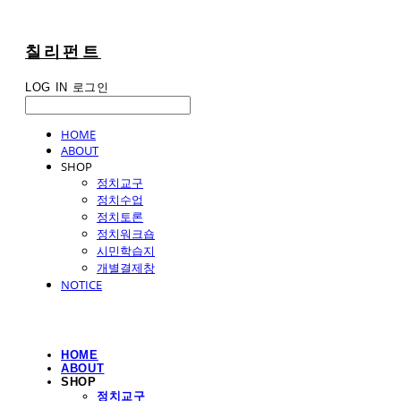
칠리펀트
LOG IN
로그인
HOME
ABOUT
SHOP
정치교구
정치수업
정치토론
정치워크숍
시민학습지
개별결제창
NOTICE
HOME
ABOUT
SHOP
정치교구