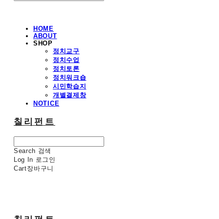
HOME
ABOUT
SHOP
정치교구
정치수업
정치토론
정치워크숍
시민학습지
개별결제창
NOTICE
칠리펀트
Search
검색
Log In
로그인
Cart
장바구니