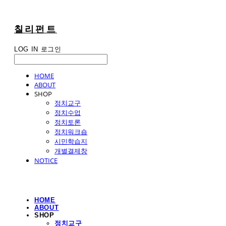
칠리펀트
LOG IN
로그인
HOME
ABOUT
SHOP
정치교구
정치수업
정치토론
정치워크숍
시민학습지
개별결제창
NOTICE
HOME
ABOUT
SHOP
정치교구