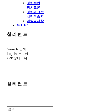
정치수업
정치토론
정치워크숍
시민학습지
개별결제창
NOTICE
칠리펀트
Search
검색
Log In
로그인
Cart
장바구니
칠리펀트