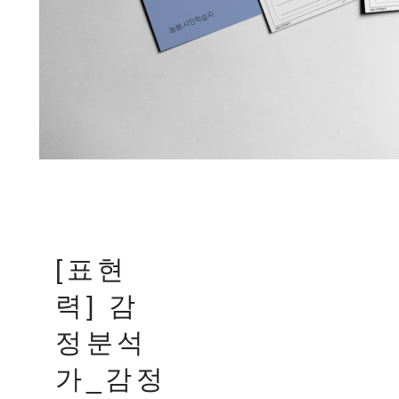
[표현
력] 감
정분석
가_감정