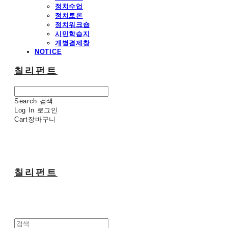
정치수업
정치토론
정치워크숍
시민학습지
개별결제창
NOTICE
칠리펀트
Search
검색
Log In
로그인
Cart
장바구니
칠리펀트