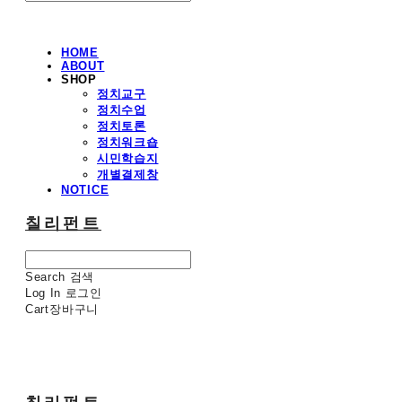
HOME
ABOUT
SHOP
정치교구
정치수업
정치토론
정치워크숍
시민학습지
개별결제창
NOTICE
칠리펀트
Search
검색
Log In
로그인
Cart
장바구니