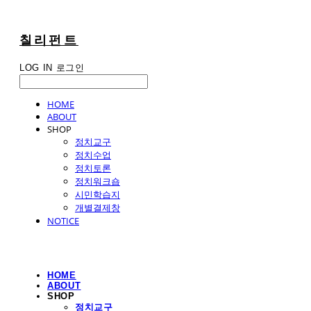
칠리펀트
LOG IN
로그인
HOME
ABOUT
SHOP
정치교구
정치수업
정치토론
정치워크숍
시민학습지
개별결제창
NOTICE
HOME
ABOUT
SHOP
정치교구